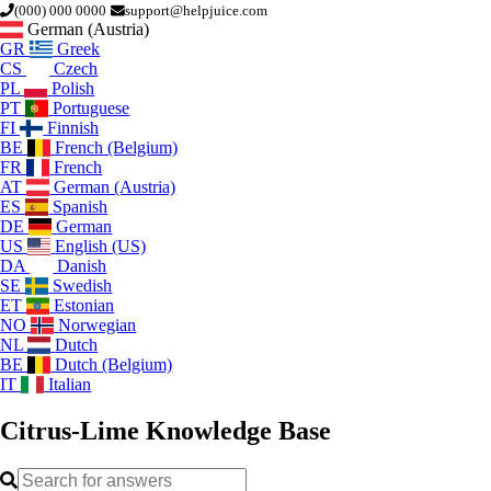
(000) 000 0000
support@helpjuice.com
German (Austria)
GR
Greek
CS
Czech
PL
Polish
PT
Portuguese
FI
Finnish
BE
French (Belgium)
FR
French
AT
German (Austria)
ES
Spanish
DE
German
US
English (US)
DA
Danish
SE
Swedish
ET
Estonian
NO
Norwegian
NL
Dutch
BE
Dutch (Belgium)
IT
Italian
Citrus-Lime
Knowledge Base