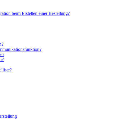
ration beim Erstellen einer Bestellung?
n?
mmunikationsfunktion?
ie?
n?
lliste?
erstellung