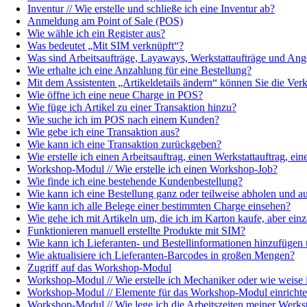
Inventur // Wie erstelle und schließe ich eine Inventur ab?
Anmeldung am Point of Sale (POS)
Wie wähle ich ein Register aus?
Was bedeutet „Mit SIM verknüpft“?
Was sind Arbeitsaufträge, Layaways, Werkstattaufträge und Ang
Wie erhalte ich eine Anzahlung für eine Bestellung?
Mit dem Assistenten „Artikeldetails ändern“ können Sie die Ve
Wie öffne ich eine neue Charge in POS?
Wie füge ich Artikel zu einer Transaktion hinzu?
Wie suche ich im POS nach einem Kunden?
Wie gebe ich eine Transaktion aus?
Wie kann ich eine Transaktion zurückgeben?
Wie erstelle ich einen Arbeitsauftrag, einen Werkstattauftrag, e
Workshop-Modul // Wie erstelle ich einen Workshop-Job?
Wie finde ich eine bestehende Kundenbestellung?
Wie kann ich eine Bestellung ganz oder teilweise abholen und a
Wie kann ich alle Belege einer bestimmten Charge einsehen?
Wie gehe ich mit Artikeln um, die ich im Karton kaufe, aber ein
Funktionieren manuell erstellte Produkte mit SIM?
Wie kann ich Lieferanten- und Bestellinformationen hinzufügen 
Wie aktualisiere ich Lieferanten-Barcodes in großen Mengen?
Zugriff auf das Workshop-Modul
Workshop-Modul // Wie erstelle ich Mechaniker oder wie weise 
Workshop-Modul // Elemente für das Workshop-Modul einricht
Workshop-Modul // Wie lege ich die Arbeitszeiten meiner Werksta