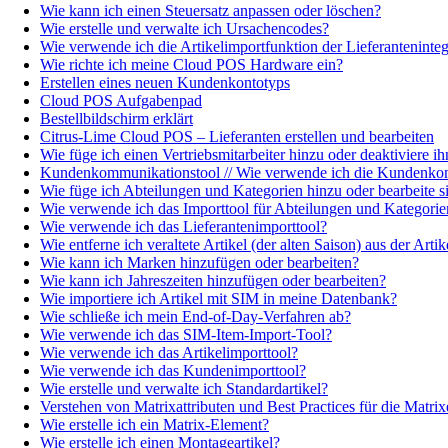
Wie kann ich einen Steuersatz anpassen oder löschen?
Wie erstelle und verwalte ich Ursachencodes?
Wie verwende ich die Artikelimportfunktion der Lieferanteninteg
Wie richte ich meine Cloud POS Hardware ein?
Erstellen eines neuen Kundenkontotyps
Cloud POS Aufgabenpad
Bestellbildschirm erklärt
Citrus-Lime Cloud POS – Lieferanten erstellen und bearbeiten
Wie füge ich einen Vertriebsmitarbeiter hinzu oder deaktiviere ih
Kundenkommunikationstool // Wie verwende ich die Kundenko
Wie füge ich Abteilungen und Kategorien hinzu oder bearbeite s
Wie verwende ich das Importtool für Abteilungen und Kategorie
Wie verwende ich das Lieferantenimporttool?
Wie entferne ich veraltete Artikel (der alten Saison) aus der Artike
Wie kann ich Marken hinzufügen oder bearbeiten?
Wie kann ich Jahreszeiten hinzufügen oder bearbeiten?
Wie importiere ich Artikel mit SIM in meine Datenbank?
Wie schließe ich mein End-of-Day-Verfahren ab?
Wie verwende ich das SIM-Item-Import-Tool?
Wie verwende ich das Artikelimporttool?
Wie verwende ich das Kundenimporttool?
Wie erstelle und verwalte ich Standardartikel?
Verstehen von Matrixattributen und Best Practices für die Matrix
Wie erstelle ich ein Matrix-Element?
Wie erstelle ich einen Montageartikel?